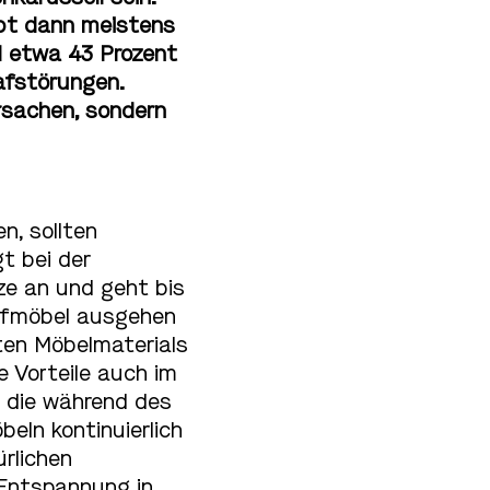
ibt dann meistens
nd etwa 43 Prozent
afstörungen.
rsachen, sondern
n, sollten
t bei der
ze an und geht bis
lafmöbel ausgehen
ten Möbelmaterials
e Vorteile auch im
, die während des
ln kontinuierlich
rlichen
 Entspannung in