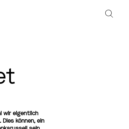
et
 wir eigentlich
 Dies können, ein
karussell sein.