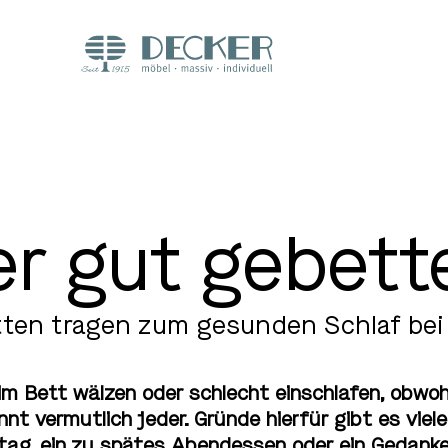
r gut gebett
ten tragen zum gesunden Schlaf bei
im Bett wälzen oder schlecht einschlafen, obwohl
nt vermutlich jeder. Gründe hierfür gibt es viele.
tag, ein zu spätes Abendessen oder ein Gedanken