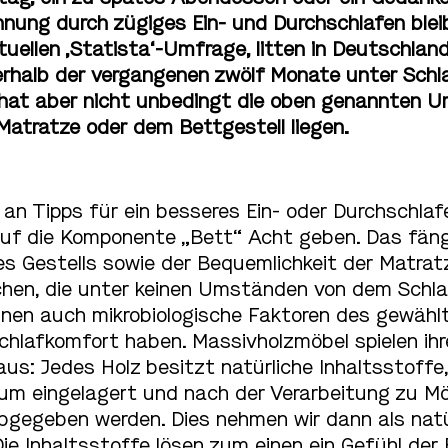
nnung durch zügiges Ein- und Durchschlafen ble
tuellen ‚Statista‘-Umfrage, litten in Deutschla
erhalb der vergangenen zwölf Monate unter Schl
 hat aber nicht unbedingt die oben genannten U
Matratze oder dem Bettgestell liegen.
 an Tipps für ein besseres Ein- oder Durchschlafe
uf die Komponente „Bett“ Acht geben. Das fäng
es Gestells sowie der Bequemlichkeit der Matrat
chen, die unter keinen Umständen von dem Sch
nnen auch mikrobiologische Faktoren des gewähl
chlafkomfort haben. Massivholzmöbel spielen ihr
aus: Jedes Holz besitzt natürliche Inhaltsstoffe
 eingelagert und nach der Verarbeitung zu Möbe
bgegeben werden. Dies nehmen wir dann als natü
ie Inhaltsstoffe lösen zum einen ein Gefühl der