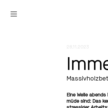
28.11.2023
Imme
Massivholzbet
Eine Weile abends 
müde sind: Das ken
stressiger Arbeits