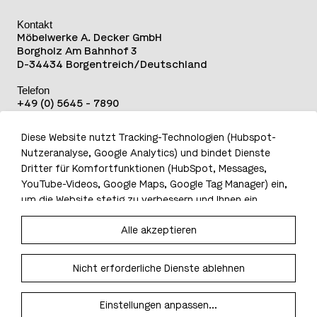
Kontakt
Möbelwerke A. Decker GmbH
Borgholz Am Bahnhof 3
D-34434 Borgentreich/Deutschland
Telefon
+49 (0) 5645 - 7890
Telefax
Diese Website nutzt Tracking-Technologien (Hubspot-
+49 (0) 5645 - 789105
Nutzeranalyse, Google Analytics) und bindet Dienste
E-Mail
Dritter für Komfortfunktionen (HubSpot, Messages,
moebel(at)decker.de
YouTube-Videos, Google Maps, Google Tag Manager) ein,
um die Website stetig zu verbessern und Ihnen ein
optimales Nutzungserlebnis zu bieten. Für den Einsatz
IMPRESSUM
Alle akzeptieren
dieser Dienste benötigen wir nach Art. 6 Abs. 1 lit. a
AGB
DATENSCHUTZINFORMATIONEN
DSGVO und § 25 Abs. 1 TDDDG Ihre Einwilligung, welche Sie
RECHTLICHE HINWEISE
freiwillig erteilen können. Eine erteilte Einwilligung können
Nicht erforderliche Dienste ablehnen
BFSG
Sie jederzeit über
die Privatsphäre-Einstellungen
mit
Wirkung für die Zukunft widerrufen. Weitere
Möbelwerke A. Decker GmbH 2026
Einstellungen anpassen
...
Informationen zu den eingesetzten Diensten finden Sie in